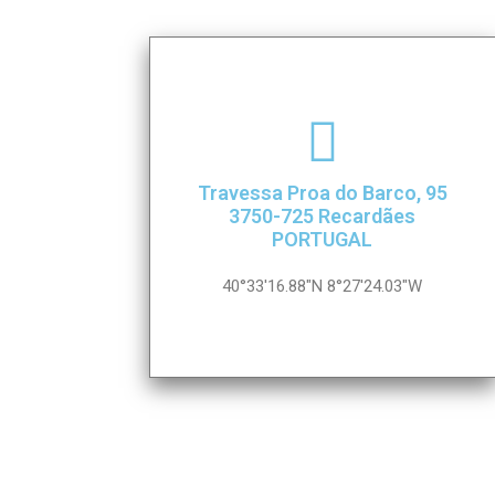
Travessa Proa do Barco, 95
3750-725 Recardães
PORTUGAL
40°33'16.88"N 8°27'24.03"W